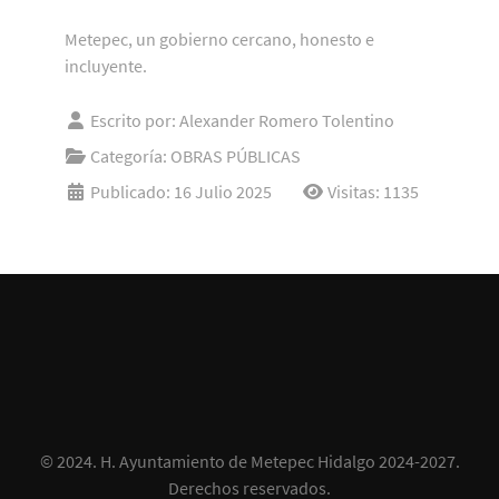
Metepec, un gobierno cercano, honesto e
incluyente.
Escrito por:
Alexander Romero Tolentino
Categoría:
OBRAS PÚBLICAS
Publicado: 16 Julio 2025
Visitas: 1135
© 2024.
H. Ayuntamiento de Metepec Hidalgo 2024-2027
.
Derechos reservados.