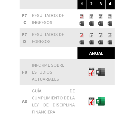
1
2
3
4
F7
RESULTADOS DE
C
INGRESOS
F7
RESULTADOS DE
D
EGRESOS
ANUAL
INFORME SOBRE
F8
ESTUDIOS
ACTUARIALES
GUÍA DE
CUMPLIMIENTO DE LA
A3
LEY DE DISCIPLINA
FINANCIERA