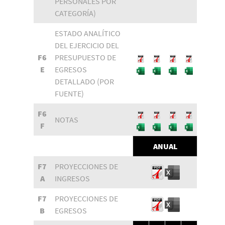
PERSONALES POR
CATEGORÍA)
ESTADO ANALÍTICO
DEL EJERCICIO DEL
F6
PRESUPUESTO DE
E
EGRESOS
DETALLADO (POR
FUENTE)
F6
NOTAS
F
ANUAL
F7
PROYECCIONES DE
A
INGRESOS
F7
PROYECCIONES DE
B
EGRESOS