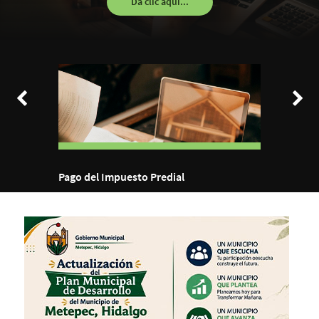
Da clic aquí...
Pago del Impuesto Predial
Comité Co