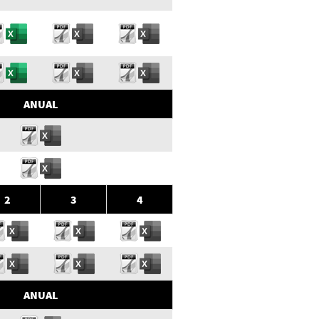
ANUAL
2
3
4
ANUAL