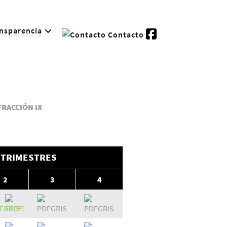
nsparencia
Contacto
FRACCIÓN IX
TRIMESTRES
2
3
4