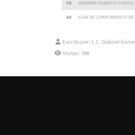
F8
INFORME SOBRE ESTUDIOS
A3
GUÍA DE CUMPLIMIENTO DE 
Escrito por:
L.C. Gabriel Góme
Visitas: 788